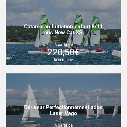
Catamaran Initiation enfant 8/11
ans New Cat XS
A partir de
220,50€
la semaine
Dériveur Perfectionnement ados
Laser Vago
A partir de