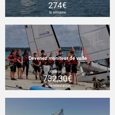
274€
la semaine
Devenez moniteur de voile
A partir de
732,30€
hors retauration