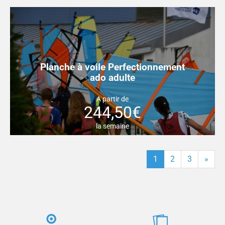
Planche à voile Perfectionnement
ado adulte
A partir de
244,50€
la semaine
1
2
3
»