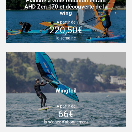
Planche à voile Initiation enfant
AHD Zen 170 et découverte de la
wing
A partir de
220,50€
la semaine
Wingfoil
A partir de
66€
la séance d'abonnement