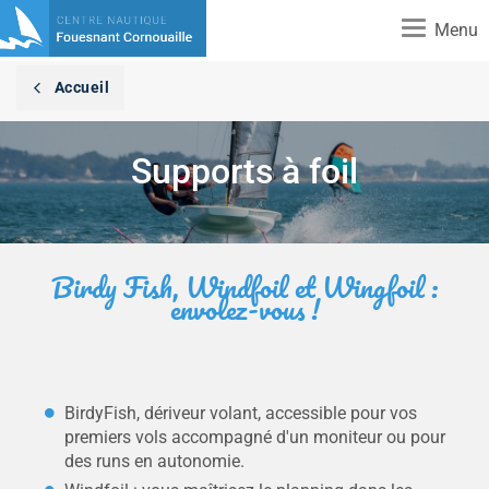
Toggle
Menu
navigation
Accueil
Supports à foil
Birdy Fish, Windfoil et Wingfoil :
envolez-vous !
BirdyFish, dériveur volant, accessible pour vos
premiers vols accompagné d'un moniteur ou pour
des runs en autonomie.