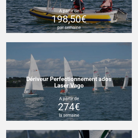
A partir de
198,50€
par semaine
Dériveur Perfectionnement ados
Laser Vago
A partir de
274€
la semaine