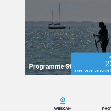
A
2
Programme Stand Up Paddl
la séance par personne (
WEBCAM
PHOT