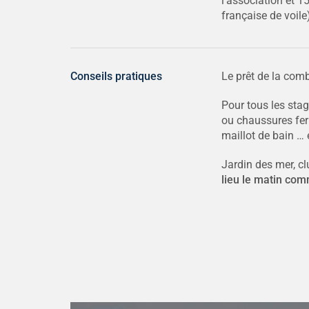
l'association et 1
française de voile
Conseils pratiques
Le prêt de la comb
Pour tous les sta
ou chaussures ferm
maillot de bain … 
Jardin des mer, c
lieu le matin com