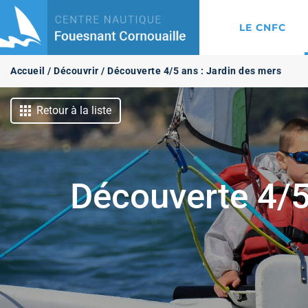
LE CNFC
Accueil
/
Découvrir
/
Découverte 4/5 ans : Jardin des mers
Retour à la liste
Découverte 4/5