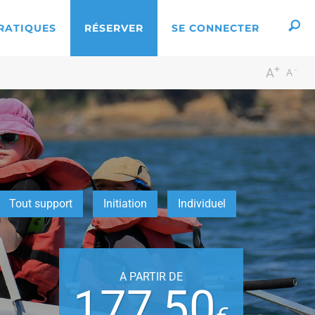
RATIQUES
RÉSERVER
SE CONNECTER
+
-
A
A
ers
Tout support
Initiation
Individuel
A PARTIR DE
177,50