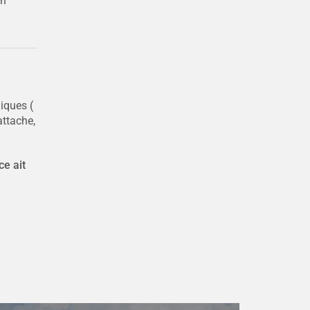
on
iques (
attache,
ce ait