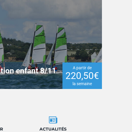
A partir de
tion enfant 8/11
220,50€
la semaine
R
ACTUALITÉS