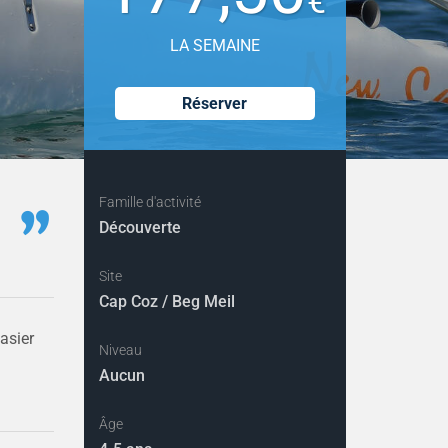
€
LA SEMAINE
Réserver
Famille d'activité
Découverte
Site
Cap Coz / Beg Meil
asier
Niveau
Aucun
Âge