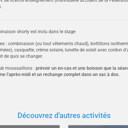
5€ de licence enseignement (individuelle accident de la Fédérati
).
inaison shorty est inclu dans le stage
ges : combinaison (ou tout vêtements chaud), bottillons isotherm
ées), casquette, crème solaire, lunette de soleil avec cordon d’
et de quoi se changer.
lub moussaillons :
prévoir un en-cas et une boisson que la séan
me l'après-midi et un rechange complet dans un sac à dos.
Découvrez d'autres activités