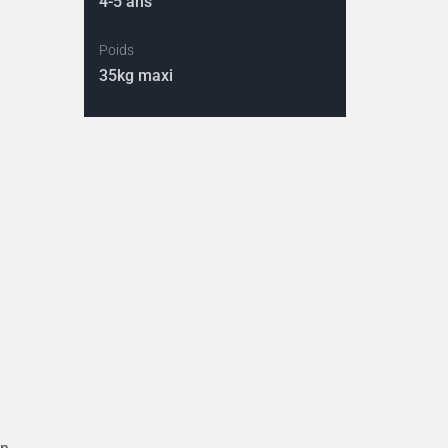
4-5 ans
Poids
35kg maxi