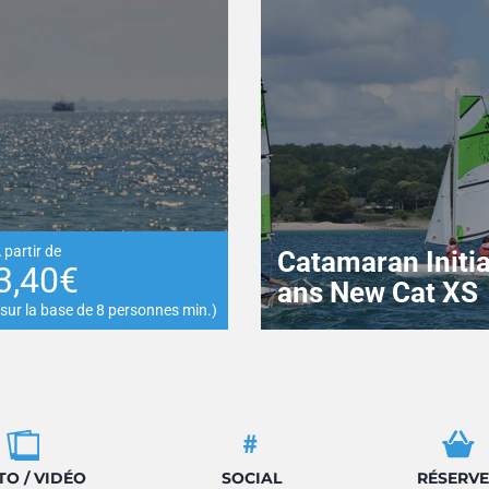
 partir de
Catamaran Initia
3,40€
e
ans New Cat XS
sur la base de 8 personnes min.)
O / VIDÉO
SOCIAL
RÉSERVE